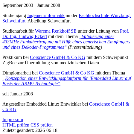
September 2003 - Januar 2008
Studiengang
Ingenieurinformatik
an der
Fachhochschule Würzburg-
Schweinfurt
, Abteilung Schweinfurt
Studienarbeit für
Warema Renkhoff SE
unter der Leitung von
Prof.
Dr.-Ing. Ludwig Eckert
mit dem Thema
„Validierung einer
433MHz Funkübertragung mit Hilfe eines generischen Empfängers
und eines Dekoder-Programmes“
(Pressemitteilung)
Praktikum bei
Corscience GmbH & Co KG
mit dem Schwerpunkt
ZigBee zur Übermittlung von medizinischen Daten.
Dimplomarbeit bei
Corscience GmbH & Co KG
mit dem Thema
„Konzeption einer Entwicklungsplattform für ’Embedded Linux’ auf
Basis der ARM9 Technologie“
seit Januar 2008
Angestellter Embedded Linux Entwickler bei
Corscience GmbH &
Co KG
Impressum
HTML prüfen
CSS prüfen
Zuletzt geändert: 2026-06-18